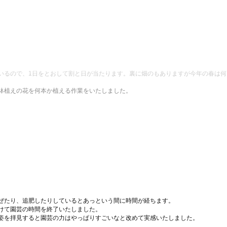
いるので、1日をとおして割と日が当たります。裏に畑のもありますが今年の春は
鉢植えの花を何本か植える作業をいたしました。
ぜたり、追肥したりしているとあっという間に時間が経ちます。
けて園芸の時間を終了いたしました。
姿を拝見すると園芸の力はやっぱりすごいなと改めて実感いたしました。