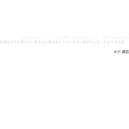
今年の夏はデイサービスの周りに花を増やしたい。@ぽーとよどがわ
何を植えようと考えているうちに植えるシーズンが少し過ぎてしまったようですが、
タグ:
園芸