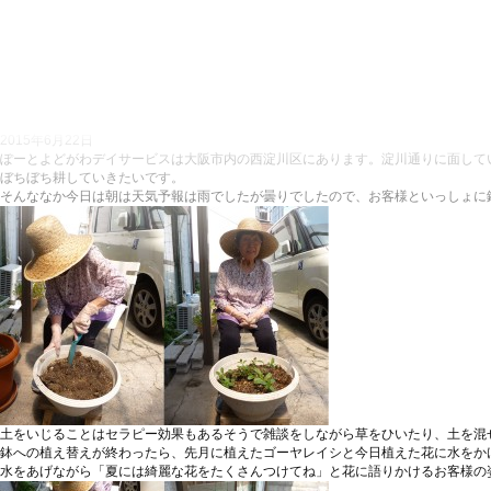
2015年6月22日
ぽーとよどがわデイサービスは大阪市内の西淀川区にあります。淀川通りに面して
ぼちぼち耕していきたいです。
そんななか今日は朝は天気予報は雨でしたが曇りでしたので、お客様といっしょに
土をいじることはセラピー効果もあるそうで雑談をしながら草をひいたり、土を混
鉢への植え替えが終わったら、先月に植えたゴーヤレイシと今日植えた花に水をか
水をあげながら「夏には綺麗な花をたくさんつけてね」と花に語りかけるお客様の