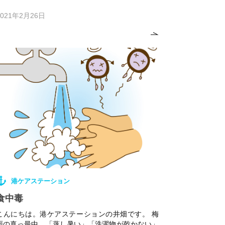
2021年2月26日
港ケアステーション
食中毒
こんにちは。港ケアステーションの井畑です。 梅
雨の真っ最中、「蒸し暑い」「洗濯物が乾かない」