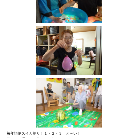
毎年恒例スイカ割り！１・２・３ え～い！